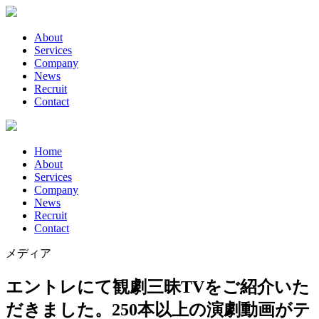
About
Services
Company
News
Recruit
Contact
Home
About
Services
Company
News
Recruit
Contact
メディア
エントレにて観劇三昧TVをご紹介いた
だきました。250本以上の演劇動画がテ